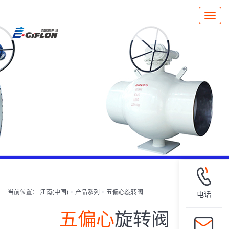
Toggle
naviga
当前位置：
江南(中国)
<
产品系列
<
五偏心旋转阀
电话
五偏心
旋转阀